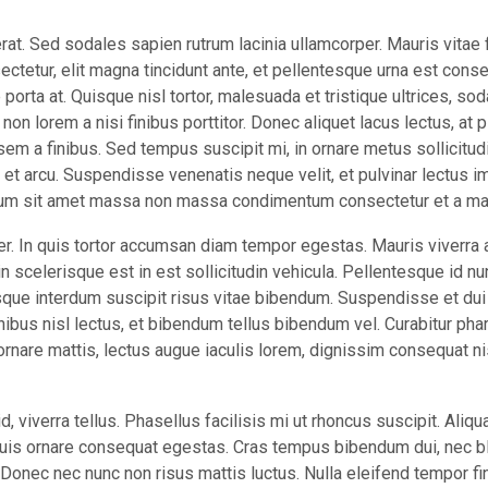
t. Sed sodales sapien rutrum lacinia ullamcorper. Mauris vitae 
tetur, elit magna tincidunt ante, et pellentesque urna est cons
porta at. Quisque nisl tortor, malesuada et tristique ultrices, so
non lorem a nisi finibus porttitor. Donec aliquet lacus lectus, at p
em a finibus. Sed tempus suscipit mi, in ornare metus sollicitudi
 et arcu. Suspendisse venenatis neque velit, et pulvinar lectus i
ibulum sit amet massa non massa condimentum consectetur et a m
r. In quis tortor accumsan diam tempor egestas. Mauris viverra
oin scelerisque est in est sollicitudin vehicula. Pellentesque id nu
esque interdum suscipit risus vitae bibendum. Suspendisse et dui
inibus nisl lectus, et bibendum tellus bibendum vel. Curabitur pha
 ornare mattis, lectus augue iaculis lorem, dignissim consequat n
id, viverra tellus. Phasellus facilisis mi ut rhoncus suscipit. Aliq
Duis ornare consequat egestas. Cras tempus bibendum dui, nec bl
onec nec nunc non risus mattis luctus. Nulla eleifend tempor fi