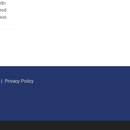
rbi
smod
sus.
|
Privacy Policy