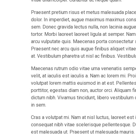
Praesent pretium risus et metus malesuada placera
dolor. In imperdiet, augue maximus maximus consec
sem. Donec gravida lectus nulla, non lacinia augue 
tortor. Morbi laoreet laoreet ligula at semper. Nam 
arcu vulputate quis. Maecenas porta consectetur s
Praesent nec arcu quis augue finibus aliquet vitae
at. Vestibulum pharetra ut nisl ac finibus. Vest
Maecenas rutrum odio vitae urna venenatis sempe
velit, at iaculis est iaculis a. Nam ac lorem mi. Pr
volutpat lorem mattis euismod in at est. Pellent
porttitor, egestas diam non, auctor orci. Aliquam f
dictum nibh. Vivamus tincidunt, libero vestibulum
in sem.
Cras a volutpat mi. Nam at nisl luctus, laoreet est 
consequat nibh vitae scelerisque pellentesque. 
est malesuada ut. Praesent ut malesuada mauris. D