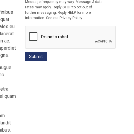
Message frequency may vary. Message & data
rates may apply. Reply STOP to opt-out of
finibus
further messaging. Reply HELP for more
information. See our Privacy Policy
equat
dales eu
lacerat
n ac.
mperdiet
agna.
 augue
nc
retra
isl quam
uam
andit
nibus.